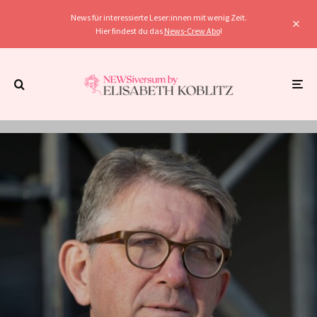
News für interessierte Leser:innen mit wenig Zeit.
Hier findest du das
News-Crew Abo
!