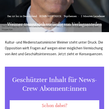
Das ist los in Deutschland
ESMR-NEWSKICK
Topthemen
·
2 Minuten Lesedauer
Weimer trennt sich vorläufig von Verlagsanteilen
Die Übertragung von Weimers Geschäftsanteilen soll bis Jahresende vollzogen sein. Foto: Sven
Hoppe/dpa
Kultur- und Medienstaatsminister Weimer steht unter Druck. Die
Opposition wirft Fragen auf wegen einer möglichen Vermischung
von Amt und Geschäftsinteressen. Jetzt zieht er Konsequenzen.
Geschützter Inhalt für News-
Crew Abonnent:innen
Schon dabei?