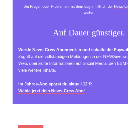
Bei Fragen oder Problemen mit dem Log-in hilft dir der
News-Cr
weiter!
Auf Dauer günstiger.
Werde News-Crew Abonnent:in und schalte die Paywal
Zugriff auf die vollständigen Meldungen in der NEWSivers
Web, überprüfte Informationen auf Social Media, den ES
viele weitere Inhalte.
Im Jahres-Abo sparst du aktuell 12 €:
Wähle jetzt dein News-Crew Abo!