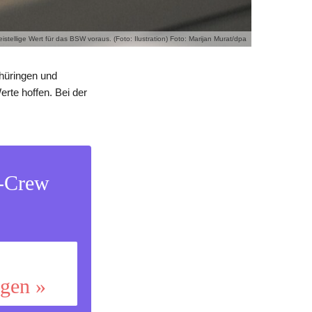
ellige Wert für das BSW voraus. (Foto: Ilustration) Foto: Marijan Murat/dpa
hüringen und
rte hoffen. Bei der
s-Crew
ggen »