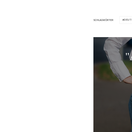
DEUT
SCHLAGWÖRTER
"