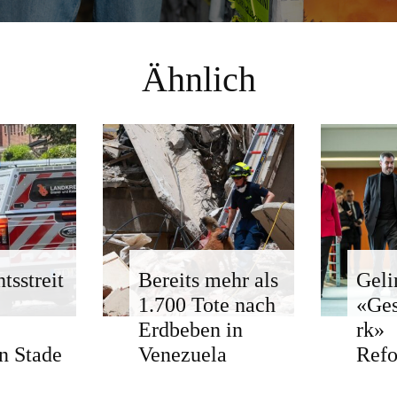
Ähnlich
tsstreit
Bereits mehr als
Geli
1.700 Tote nach
«Ge
Erdbeben in
rk»
n Stade
Venezuela
Ref