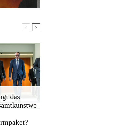
ngt das
samtkunstwe
ormpaket?