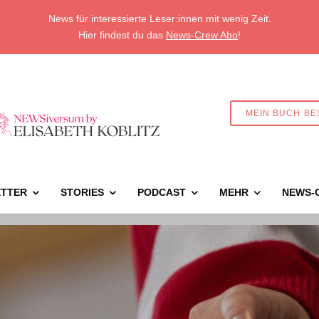
News für interessierte Leser:innen mit wenig Zeit.
Hier findest du das
News-Crew Abo
!
MEIN BUCH BE
TTER
STORIES
PODCAST
MEHR
NEWS-