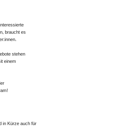
nteressierte
n, braucht es
er:innen.
gebote stehen
mit einem
der
ram!
 in Kürze auch für