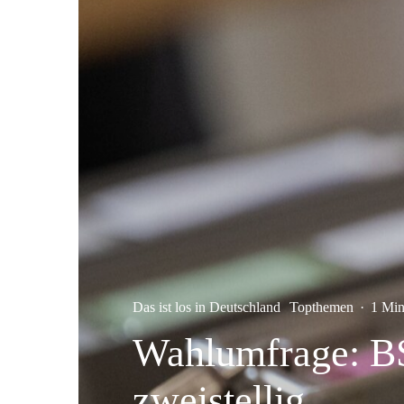
Das ist los in Deutschland
Topthemen
·
1 Min
Wahlumfrage: B
zweistellig