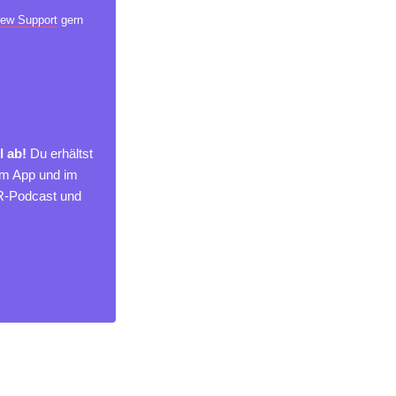
ew Support
gern
l ab!
Du erhältst
um App und im
MR-Podcast und