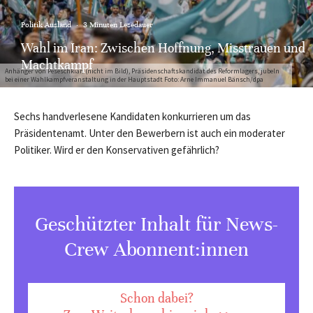
Politik Ausland
·
3 Minuten Lesedauer
Wahl im Iran: Zwischen Hoffnung, Misstrauen und
Machtkampf
Anhänger von Peseschkian (nicht im Bild), Präsidenschaftskandidat des Reformlagers, jubeln
bei einer Wahlkampfveranstaltung in der Hauptstadt Foto: Arne Immanuel Bänsch/dpa
Sechs handverlesene Kandidaten konkurrieren um das
Präsidentenamt. Unter den Bewerbern ist auch ein moderater
Politiker. Wird er den Konservativen gefährlich?
Geschützter Inhalt für News-
Crew Abonnent:innen
Schon dabei?