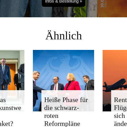
Infos & Bestellung »
Ähnlich
as
Heiße Phase für
Rent
kunstwe
die schwarz-
Flü
roten
sich
aket?
Reformpläne
ände