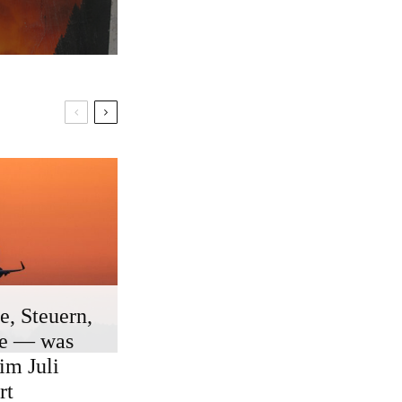
e, Steuern,
ge — was
 im Juli
rt