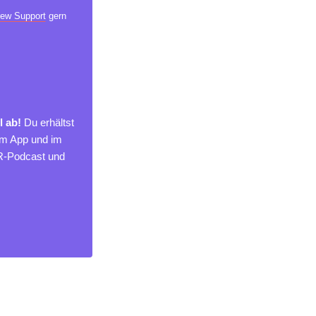
ew Support
gern
l ab!
Du erhältst
um App und im
MR-Podcast und