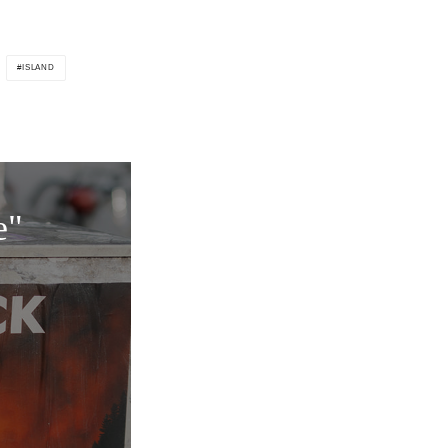
ISLAND
e"