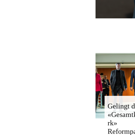
Gelingt d
«Gesamt
rk»
Reformp