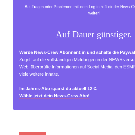
Bei Fragen oder Problemen mit dem Log-in hilft dir der
News-Cr
weiter!
Auf Dauer günstiger.
Werde News-Crew Abonnent:in und schalte die Paywal
Zugriff auf die vollständigen Meldungen in der NEWSivers
Web, überprüfte Informationen auf Social Media, den ES
viele weitere Inhalte.
Im Jahres-Abo sparst du aktuell 12 €:
Wähle jetzt dein News-Crew Abo!