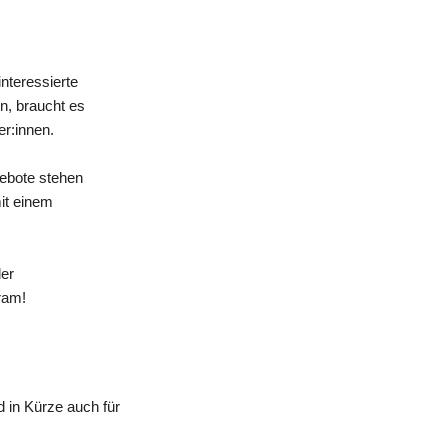
nteressierte
n, braucht es
er:innen.
gebote stehen
mit einem
der
ram!
 in Kürze auch für