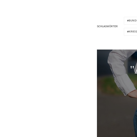
BUND
SCHLAGWÖRTER
KRIE
"