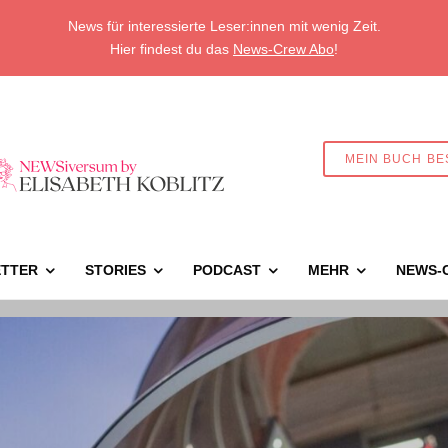
News für interessierte Leser:innen mit wenig Zeit.
Hier findest du das
News-Crew Abo
!
MEIN BUCH BE
TTER
STORIES
PODCAST
MEHR
NEWS-