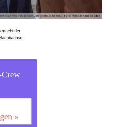
r auch von Vizekanzler Lars Klingbeil begrüßt. Foto: Michael Kappeler/dpa
o macht der
 Nachbarinsel
s-Crew
ggen »