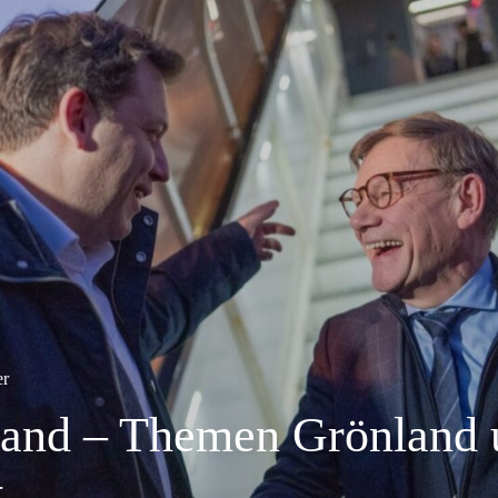
er
land – Themen Grönland 
t