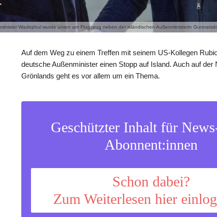
inister Wadephul wurde unten am Flugzeug neben der isländischen Außenministerin Gunnarsdótti
Auf dem Weg zu einem Treffen mit seinem US-Kollegen Rubi
deutsche Außenminister einen Stopp auf Island. Auch auf der
Grönlands geht es vor allem um ein Thema.
Geschützter Inhalt für New
Abonnent:innen
Schon dabei?
Zum Weiterlesen hier einlo