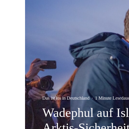
Das ist los in Deutschland
·
1 Minute Lesedau
Wadephul auf Is
Arktis-Sicherhei