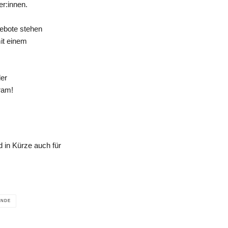
er:innen.
gebote stehen
mit einem
der
ram!
 in Kürze auch für
ANDE