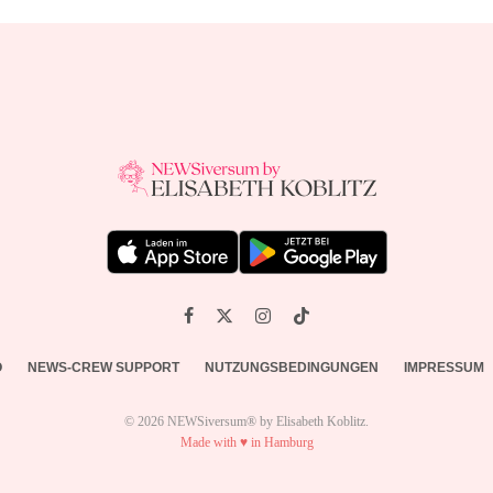
O
NEWS-CREW SUPPORT
NUTZUNGSBEDINGUNGEN
IMPRESSUM
© 2026 NEWSiversum® by Elisabeth Koblitz.
Made with ♥ in Hamburg