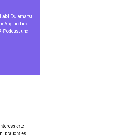
l ab!
Du erhältst
um App und im
MR-Podcast und
nteressierte
n, braucht es