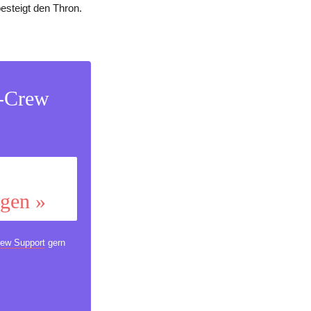
esteigt den Thron.
s-Crew
ggen »
ew Support
gern