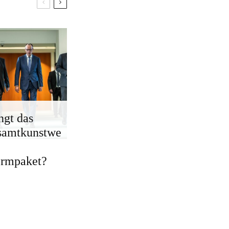
ngt das
samtkunstwe
ormpaket?