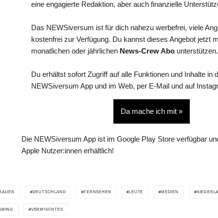
eine engagierte Redaktion, aber auch finanzielle Unterstütz
Das NEWSiversum ist für dich nahezu werbefrei, viele An
kostenfrei zur Verfügung. Du kannst dieses Angebot jetzt 
monatlichen oder jährlichen
News-Crew Abo
unterstützen.
Du erhältst sofort Zugriff auf alle Funktionen und Inhalte in 
NEWSiversum App und im Web, per E-Mail und auf Instag
Da mache ich mit »
Die NEWSiversum App ist im Google Play Store verfügbar und
Apple Nutzer:innen erhältlich!
RALIEN
DEUTSCHLAND
FERNSEHEN
LEUTE
MEDIEN
NIEDERL
AMING
VERMISCHTES