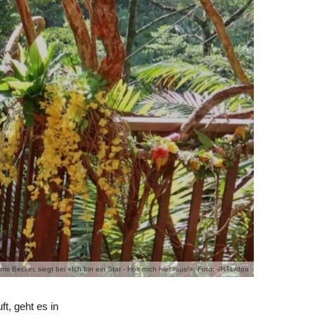
is Becker, siegt bei «Ich bin ein Star - Holt mich hier raus!». Foto: -/RTL/dpa
t, geht es in