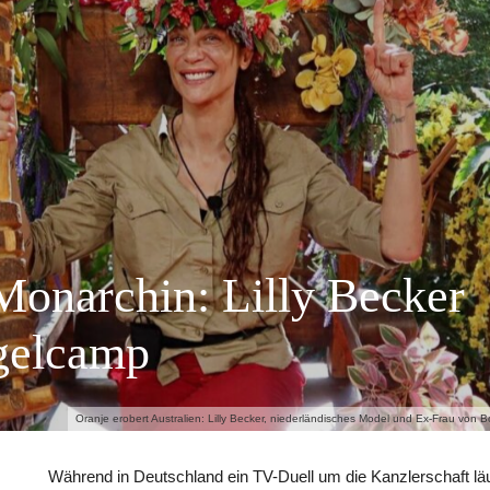
onarchin: Lilly Becker
gelcamp
Oranje erobert Australien: Lilly Becker, niederländisches Model und Ex-Frau von Bor
Während in Deutschland ein TV-Duell um die Kanzlerschaft läuf