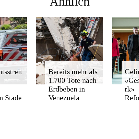
Ähnlich
tsstreit
Bereits mehr als
Geli
1.700 Tote nach
«Ge
Erdbeben in
rk»
n Stade
Venezuela
Ref