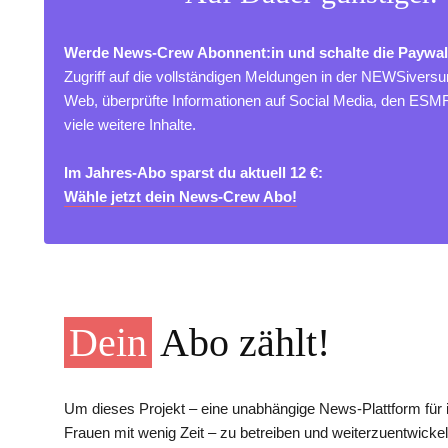
Werde News-Crew Abonnent:in und schalte die Paywal
Zugriff auf die vollständigen Meldungen in der NEWSivers
Web, überprüfte Informationen auf Social Media, den ES
viele weitere Inhalte.
Im Jahres-Abo sparst du aktuell 12 €:
Wähle jetzt dein News-Crew Abo!
Dein
Abo zählt!
Um dieses Projekt – eine unabhängige News-Plattform für i
Frauen mit wenig Zeit – zu betreiben und weiterzuentwickel