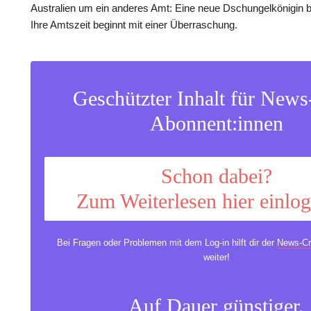
Australien um ein anderes Amt: Eine neue Dschungelkönigin b
Ihre Amtszeit beginnt mit einer Überraschung.
Geschützter Inhalt für New
Abonnent:innen
Schon dabei?
Zum Weiterlesen hier einlo
Bei Fragen oder Problemen mit dem Log-in hilft dir der
News-Cr
weiter!
Auf Dauer günstiger.