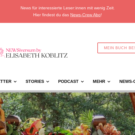
News für interessierte Leser:innen mit wenig Zeit.
Hier findest du das
News-Crew Abo
!
MEIN BUCH BE
TTER
STORIES
PODCAST
MEHR
NEWS-