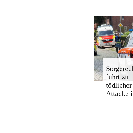
Sorgerech
führt zu
tödlicher
Attacke i