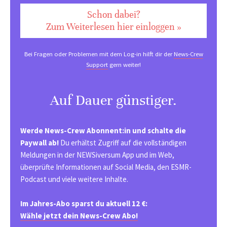
Schon dabei?
Zum Weiterlesen hier einloggen »
Bei Fragen oder Problemen mit dem Log-in hilft dir der
News-Crew
Support
gern weiter!
Auf Dauer günstiger.
Werde News-Crew Abonnent:in und schalte die
Paywall ab!
Du erhältst Zugriff auf die vollständigen
Meldungen in der NEWSiversum App und im Web,
überprüfte Informationen auf Social Media, den ESMR-
Podcast und viele weitere Inhalte.
Im Jahres-Abo sparst du aktuell 12 €:
Wähle jetzt dein News-Crew Abo!