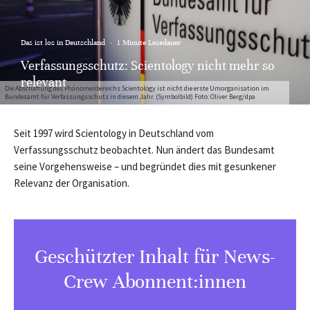
Das ist los in Deutschland
·
1 Minute Lesedauer
Verfassungsschutz: Scientology nicht mehr so
relevant
Die Abschaffung des Phänomenbereichs Scientology ist nicht die erste Umorganisation im
Bundesamt für Verfassungsschutz in diesem Jahr. (Symbolbild) Foto: Oliver Berg/dpa
Seit 1997 wird Scientology in Deutschland vom
Verfassungsschutz beobachtet. Nun ändert das Bundesamt
seine Vorgehensweise – und begründet dies mit gesunkener
Relevanz der Organisation.
Geschützter Inhalt für News-
Crew Abonnent:innen