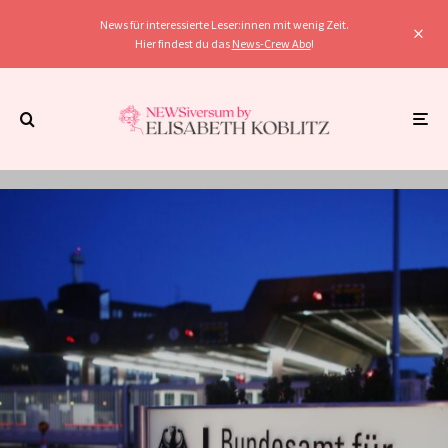
News für interessierte Leser:innen mit wenig Zeit.
Hier findest du das
News-Crew Abo
!