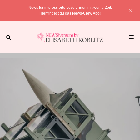
News für interessierte Leser:innen mit wenig Zeit.
Hier findest du das
News-Crew Abo
!