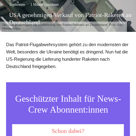
Topthemen
·
1 Minute Lesedauer
USA genehmigen Verkauf von Patriot-Raketen an
Deutschland
Die USA genehmigen die Auslieferung von Patriot-Raketen an Deutschland. Foto: Axel
Heimken/dpa
Das Patriot-Flugabwehrsystem gehört zu den modernsten der
Welt, besonders die Ukraine benötigt es dringend. Nun hat die
US-Regierung die Lieferung hunderter Raketen nach
Deutschland freigegeben.
Geschützter Inhalt für News-
Crew Abonnent:innen
Schon dabei?