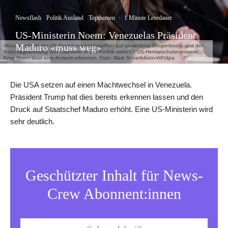
Newsflash
Politik Ausland
Topthemen
·
1 Minute Lesedauer
US-Ministerin Noem: Venezuelas Präsident
Maduro «muss weg»
Worum geht es der US-Regierung bei Angriffen auf angebliche Drogenboote und der
Beschlagnahmung von Öltankern in der Karibik wirklich? US-Heimatschutzministerin
Kristi Noem lässt eine Antwort erkennen. Foto: Mark Schiefelbein/AP/dpa
Die USA setzen auf einen Machtwechsel in Venezuela.
Präsident Trump hat dies bereits erkennen lassen und den
Druck auf Staatschef Maduro erhöht. Eine US-Ministerin wird
sehr deutlich.
Geschützter Inhalt für News-
Crew Abonnent:innen