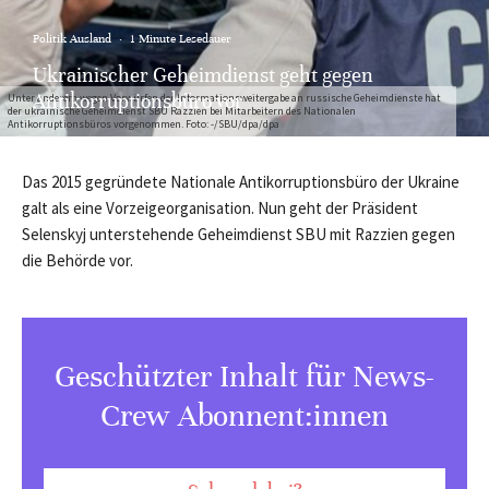
Politik Ausland
·
1 Minute Lesedauer
Ukrainischer Geheimdienst geht gegen
Antikorruptionsbüro vor
Unter anderem wegen Vorwürfen der Informationsweitergabe an russische Geheimdienste hat
der ukrainische Geheimdienst SBU Razzien bei Mitarbeitern des Nationalen
Antikorruptionsbüros vorgenommen. Foto: -/SBU/dpa/dpa
Das 2015 gegründete Nationale Antikorruptionsbüro der Ukraine
galt als eine Vorzeigeorganisation. Nun geht der Präsident
Selenskyj unterstehende Geheimdienst SBU mit Razzien gegen
die Behörde vor.
Geschützter Inhalt für News-
Crew Abonnent:innen