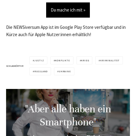
Da mache ich mit »
Die NEWSiversum App ist im Google Play Store verfügbar und in
Kürze auch für Apple Nutzer:innen erhältlich!
JUSTIZ
KONFLIKTE
KRIEG
KRIMINALITÄT
SCHLAGWÖRTER
RUSSLAND
UKRAINE
"Aber alle haben ein
Smartphone"