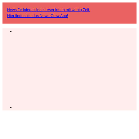
News für interessierte Leser:innen mit wenig Zeit.
Hier findest du das
News-Crew Abo
!