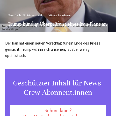
Newsflash
Politik Ausland
·
1 Minute Lesedauer
Trump kündigt Überprüfung eines Iran-Plans an
Trump ist wenig optimistisch, dass ein neuer Iran-Plan umsetzbar sein könnte. Foto: Matt
Rourke/AP/dpa
Der Iran hat einen neuen Vorschlag für ein Ende des Kriegs
gemacht. Trump will ihn sich ansehen, ist aber wenig
optimistisch.
Geschützter Inhalt für News-
Crew Abonnent:innen
Schon dabei?