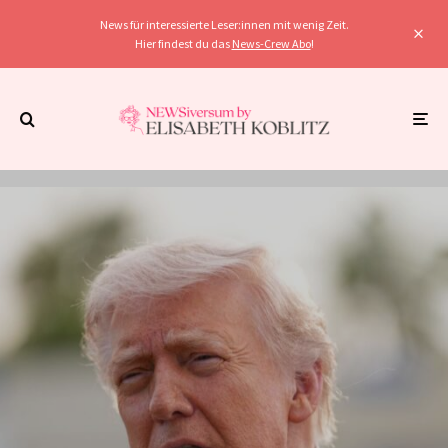
News für interessierte Leser:innen mit wenig Zeit.
Hier findest du das
News-Crew Abo
!