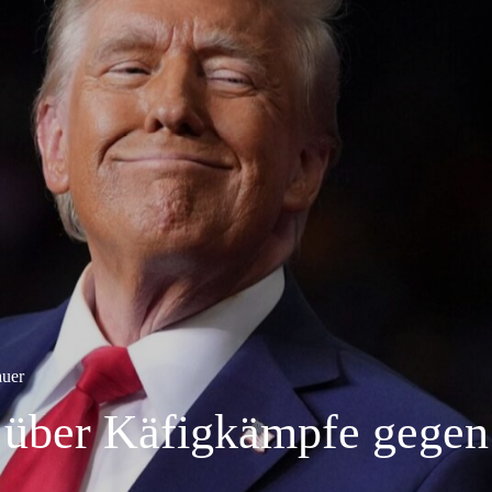
auer
t über Käfigkämpfe gegen