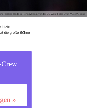
iner letzten Rede in Pennsylvania vor der US-Wahl Foto: Evan Vucci/AP/dpa
 letzte
zt die große Bühne
s-Crew
ggen »