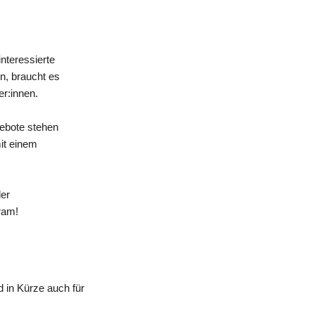
nteressierte
n, braucht es
er:innen.
gebote stehen
mit einem
der
ram!
 in Kürze auch für