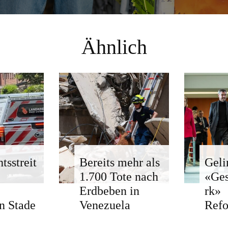
Ähnlich
tsstreit
Bereits mehr als
Geli
1.700 Tote nach
«Ge
Erdbeben in
rk»
n Stade
Venezuela
Ref