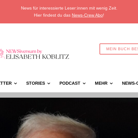
News für interessierte Leser:innen mit wenig Zeit.
Hier findest du das
News-Crew Abo
!
MEIN BUCH BE
TTER
STORIES
PODCAST
MEHR
NEWS-