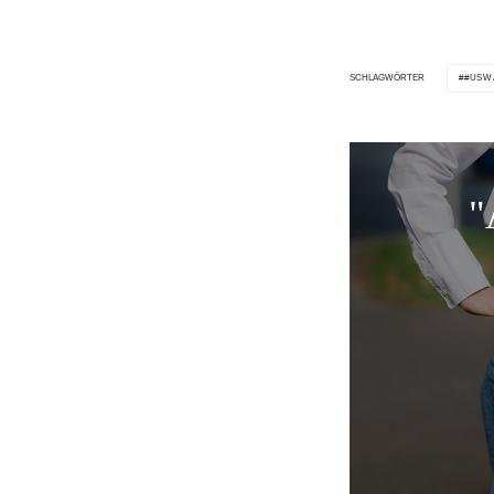
#USW
SCHLAGWÖRTER
"