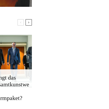
ngt das
samtkunstwe
ormpaket?