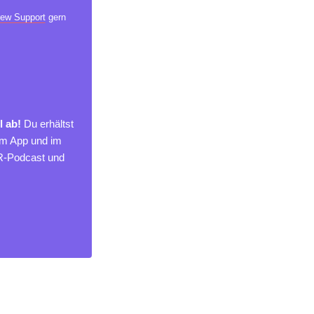
ew Support
gern
l ab!
Du erhältst
um App und im
MR-Podcast und