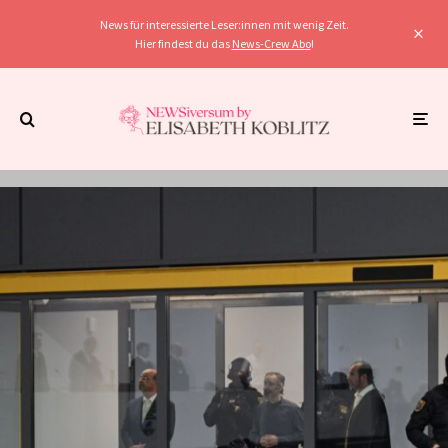
News für interessierte Leser:innen mit wenig Zeit.
Hier findest du das
News-Crew Abo
!