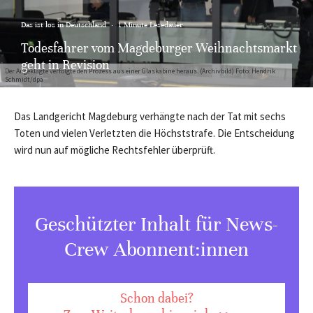
Das ist los in Deutschland
·
1 Minute Lesedauer
Todesfahrer vom Magdeburger Weihnachtsmarkt
geht in Revision
Der Angeklagte verfolgte den Prozess aus einer Glaskabine heraus. (Archivbild) Foto: Hendrik
Schmidt/dpa
Das Landgericht Magdeburg verhängte nach der Tat mit sechs
Toten und vielen Verletzten die Höchststrafe. Die Entscheidung
wird nun auf mögliche Rechtsfehler überprüft.
Geschützter Inhalt für News-
Crew Abonnent:innen
Schon dabei?