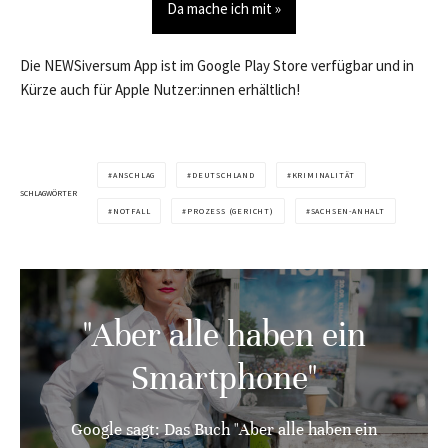
Da mache ich mit »
Die NEWSiversum App ist im Google Play Store verfügbar und in
Kürze auch für Apple Nutzer:innen erhältlich!
ANSCHLAG
DEUTSCHLAND
KRIMINALITÄT
SCHLAGWÖRTER
NOTFALL
PROZESS (GERICHT)
SACHSEN-ANHALT
"Aber alle haben ein
Smartphone"
Google sagt: Das Buch "Aber alle haben ein