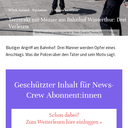
Politik Ausland
Topthemen
·
1 Minute Lesedauer
Terrorakt mit Messer am Bahnhof Winterthur: Drei
Verletzte
Drei Menschen wurden verletzt. Foto: Claudio Thoma/KEYSTONE/dpa
Blutiger Angriff am Bahnhof: Drei Männer werden Opfer eines
Anschlags. Was die Polizei über den Täter und sein Motiv sagt.
Geschützter Inhalt für News-
Crew Abonnent:innen
Schon dabei?
Zum Weiterlesen hier einloggen »