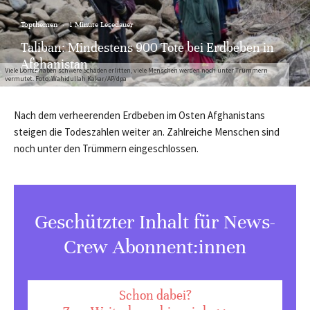
Topthemen
·
1 Minute Lesedauer
Taliban: Mindestens 900 Tote bei Erdbeben in
Afghanistan
Viele Dörfer haben schwere Schäden erlitten, viele Menschen werden noch unter Trümmern
vermutet. Foto: Wahidullah Kakar/AP/dpa
Nach dem verheerenden Erdbeben im Osten Afghanistans
steigen die Todeszahlen weiter an. Zahlreiche Menschen sind
noch unter den Trümmern eingeschlossen.
Geschützter Inhalt für News-
Crew Abonnent:innen
Schon dabei?