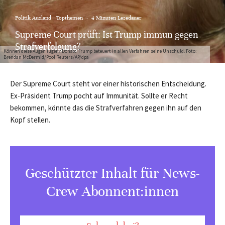
Politik Ausland
Topthemen
·
4 Minuten Lesedauer
Supreme Court prüft: Ist Trump immun gegen
Strafverfolgung?
Können diese Augen lügen? Donald Trump beteuert in allen Verfahren seine Unschuld. Foto:
Brendan McDermid/Pool Reuters/AP/dpa
Der Supreme Court steht vor einer historischen Entscheidung.
Ex-Präsident Trump pocht auf Immunität. Sollte er Recht
bekommen, könnte das die Strafverfahren gegen ihn auf den
Kopf stellen.
Geschützter Inhalt für News-
Crew Abonnent:innen