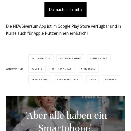
Da mache ich mit »
Die NEWSiversum App ist im Google Play Store verfügbar und in
Kürze auch für Apple Nutzer:innen erhältlich!
#USWAHL2024
DONALD TRUMP
IMMUNITÄT
SCHLAGWÖRTER
JUSTIZ
KRIMINALITÄT
PROZESSE
REGIERUNG
SUPREME COURT
USA
WAHLEN
"Aber alle haben ein
Smartphone"