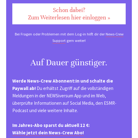
Schon dabei?
Zum Weiterlesen hier einloggen »
Bei Fragen oder Problemen mit dem Log-in hilft dir der
News-Crew
Support
gern weiter!
Auf Dauer günstiger.
Werde News-Crew Abonnent:in und schalte die
Paywall ab!
Du erhältst Zugriff auf die vollständigen
Meldungen in der NEWSiversum App und im Web,
überprüfte Informationen auf Social Media, den ESMR-
Podcast und viele weitere Inhalte.
Im Jahres-Abo sparst du aktuell 12 €:
Wähle jetzt dein News-Crew Abo!