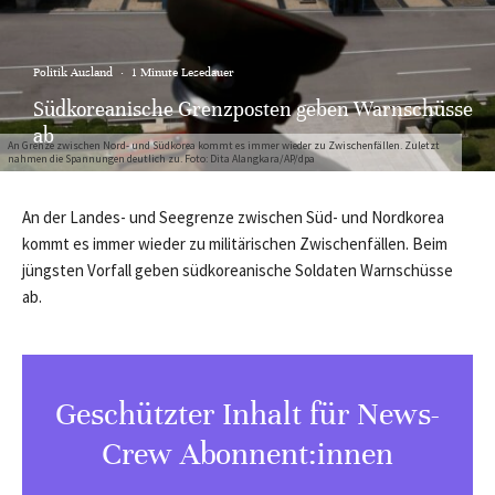
Politik Ausland
·
1 Minute Lesedauer
Südkoreanische Grenzposten geben Warnschüsse
ab
An Grenze zwischen Nord- und Südkorea kommt es immer wieder zu Zwischenfällen. Zuletzt
nahmen die Spannungen deutlich zu. Foto: Dita Alangkara/AP/dpa
An der Landes- und Seegrenze zwischen Süd- und Nordkorea
kommt es immer wieder zu militärischen Zwischenfällen. Beim
jüngsten Vorfall geben südkoreanische Soldaten Warnschüsse
ab.
Geschützter Inhalt für News-
Crew Abonnent:innen