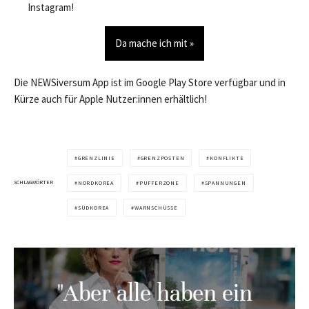
Instagram!
Da mache ich mit »
Die NEWSiversum App ist im Google Play Store verfügbar und in
Kürze auch für Apple Nutzer:innen erhältlich!
GRENZLINIE
GRENZPOSTEN
KONFLIKTE
SCHLAGWÖRTER
NORDKOREA
PUFFERZONE
SPANNUNGEN
SÜDKOREA
WARNSCHÜSSE
"Aber alle haben ein