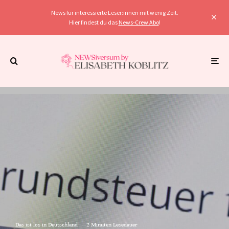
News für interessierte Leser:innen mit wenig Zeit.
Hier findest du das
News-Crew Abo
!
Das ist los in Deutschland
·
2 Minuten Lesedauer