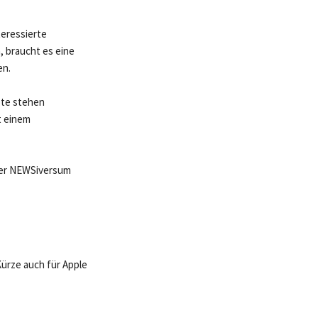
teressierte
, braucht es eine
en.
ote stehen
t einem
 der NEWSiversum
Kürze auch für Apple