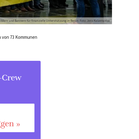
dern und Bannern für finanzielle Unterstützung in Berlin. Foto: Jens Kalaene/dpa
en von 73 Kommunen
s-Crew
ggen »