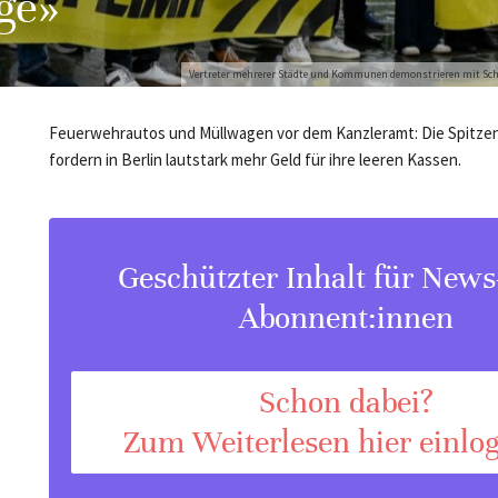
ge»
Vertreter mehrerer Städte und Kommunen demonstrieren mit Schil
Feuerwehrautos und Müllwagen vor dem Kanzleramt: Die Spitz
fordern in Berlin lautstark mehr Geld für ihre leeren Kassen.
Geschützter Inhalt für New
Abonnent:innen
Schon dabei?
Zum Weiterlesen hier einlo