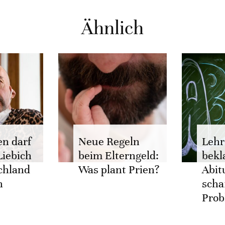
Ähnlich
en darf
Neue Regeln
Lehr
Liebich
beim Elterngeld:
bekl
chland
Was plant Prien?
Abit
n
scha
Pro