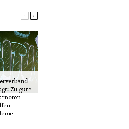
erverband
agt: Zu gute
urnoten
ffen
bleme