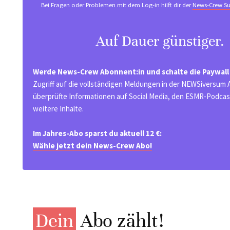
Bei Fragen oder Problemen mit dem Log-in hilft dir der
News-Crew Su
Auf Dauer günstiger.
Werde News-Crew Abonnent:in und schalte die Paywall
Zugriff auf die vollständigen Meldungen in der NEWSiversum
überprüfte Informationen auf Social Media, den ESMR-Podcast
weitere Inhalte.
Im Jahres-Abo sparst du aktuell 12 €:
Wähle jetzt dein News-Crew Abo!
Dein
Abo zählt!