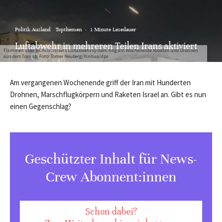
Politik Ausland
Topthemen
·
1 Minute Lesedauer
Luftabwehr in mehreren Teilen Irans aktiviert
Flammen über Tel Aviv: Israels Luftabwehrsystem fing am Wochenende Raketen und Drohnen
aus dem Iran ab. Foto: Tomer Neuberg/Xinhua/dpa
Am vergangenen Wochenende griff der Iran mit Hunderten
Drohnen, Marschflugkörpern und Raketen Israel an. Gibt es nun
einen Gegenschlag?
Geschützter Inhalt für News-
Crew Abonnent:innen
Schon dabei?