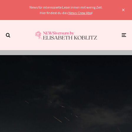
News für interessierte Leser:innen mit wenig Zeit.
Hier findest du das
News-Crew Abo
!