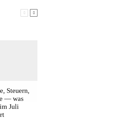
e, Steuern,
ge — was
 im Juli
rt