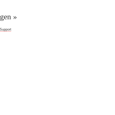
ggen »
Support
gern weiter!
b!
Du erhältst Zugriff
 im Web, überprüfte
eitere Inhalte.