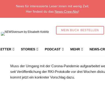
News für interessierte Leser:innen mit wenig Zeit.
Hier findest du das
News-Crew Abo
!
MEIN BUCH BESTELLEN
ETTER
STORIES
PODCAST
MEHR
NEWS-CR
SPD-Fraktionschef Rolf Mützenich setzt sich 
Muss der Umgang mit der Corona-Pandemie aufgearbeitet we
seit Veröffentlichung der RKI-Protokolle vor drei Wochen disk
kommt jetzt ein konkreter Vorschlag dazu.
Geschützter Inhalt für New
Abonnent:innen