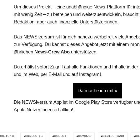
Um dieses Projekt – eine unabhängige News-Plattform für int
mit wenig Zeit – zu betreiben und weiterzuentwickeln, braucht
Redaktion, aber auch finanzielle Unterstützer:innen.
Das NEWSiversum ist für dich nahezu werbefrei, viele Angebo
zur Verfügung. Du kannst dieses Angebot jetzt mit einem mon
jährlichen
News-Crew Abo
unterstützen.
Du erhältst sofort Zugriff auf alle Funktionen und Inhalte in
und im Web, per E-Mail und auf Instagram!
Da mache ich mit »
Die NEWSiversum App ist im Google Play Store verfügbar und
Apple Nutzer:innen erhältlich!
RBEITUNG
BUNDESTAG
CORONA
COVID-19
DEUTSCHLAND
GE