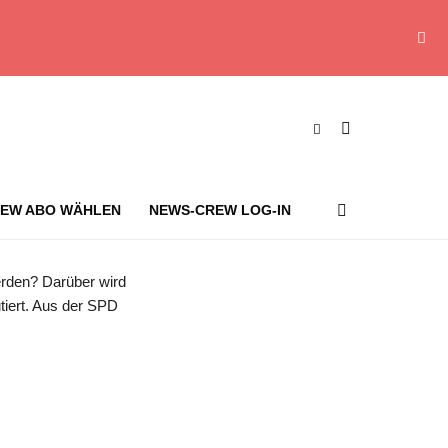
EW ABO WÄHLEN
NEWS-CREW LOG-IN
für eine Kommission zur Corona-Aufarbeitung ein. Foto: Michael Kappeler/dpa
rden? Darüber wird
utiert. Aus der SPD
s-Crew