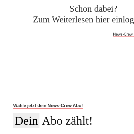
Schon dabei?
Zum Weiterlesen hier einlo
Bei Fragen oder Problemen mit dem Log-in hilft dir der
News-Crew 
Auf Dauer günstiger.
Werde News-Crew Abonnent:in und schalte die Paywall a
auf die vollständigen Meldungen in der NEWSiversum App und
Informationen auf Social Media, den ESMR-Podcast und viele w
Im Jahres-Abo sparst du aktuell 12 €:
Wähle jetzt dein News-Crew Abo!
Dein
Abo zählt!