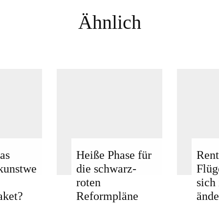
Ähnlich
as
Heiße Phase für
Rent
kunstwe
die schwarz-
Flü
roten
sich
aket?
Reformpläne
ände