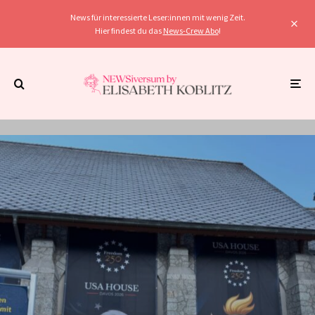
News für interessierte Leser:innen mit wenig Zeit.
Hier findest du das
News-Crew Abo
!