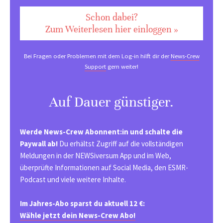
Schon dabei?
Zum Weiterlesen hier einloggen »
Bei Fragen oder Problemen mit dem Log-in hilft dir der
News-Crew
Support
gern weiter!
Auf Dauer günstiger.
Werde News-Crew Abonnent:in und schalte die
Paywall ab!
Du erhältst Zugriff auf die vollständigen
Meldungen in der NEWSiversum App und im Web,
überprüfte Informationen auf Social Media, den ESMR-
Podcast und viele weitere Inhalte.
Im Jahres-Abo sparst du aktuell 12 €:
Wähle jetzt dein News-Crew Abo!