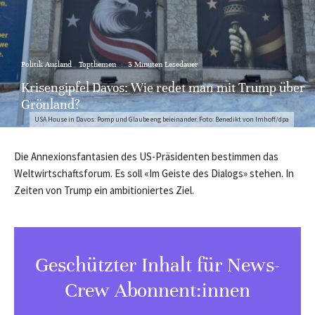
Politik Ausland
Topthemen
·
3 Minuten Lesedauer
Krisengipfel Davos: Wie redet man mit Trump über
Grönland?
USA House in Davos: Pomp und Glaube eng beieinander. Foto: Benedikt von Imhoff/dpa
Die Annexionsfantasien des US-Präsidenten bestimmen das
Weltwirtschaftsforum. Es soll «Im Geiste des Dialogs» stehen. In
Zeiten von Trump ein ambitioniertes Ziel.
Geschützter Inhalt für News-
Crew Abonnent:innen