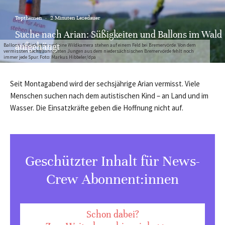
Topthemen
·
2 Minuten Lesedauer
Suche nach Arian: Süßigkeiten und Ballons im Wald
aufgehängt
Ballons, Süßigkeiten und eine Wildkamera stehen auf einem Feld bei Bremervörde. Von dem
vermissten sechs Jahre alten Jungen aus dem niedersächsischen Bremervörde fehlt noch
immer jede Spur. Foto: Markus Hibbeler/dpa
Seit Montagabend wird der sechsjährige Arian vermisst. Viele
Menschen suchen nach dem autistischen Kind – an Land und im
Wasser. Die Einsatzkräfte geben die Hoffnung nicht auf.
Geschützter Inhalt für News-
Crew Abonnent:innen
Schon dabei?