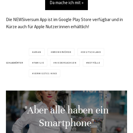
Da mache ich mit »
Die NEWSiversum App ist im Google Play Store verfügbar und in
Kürze auch für Apple Nutzer:innen erhältlich!
ARIAN
BREMERVÖRDE
DEUTSCHLAND
SCHLAGWÖRTER
FAMILIE
NIEDERSACHSEN
NOTFÄLLE
VERMISSTES KIND
"Aber alle haben ein
Smartphone"