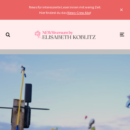
News für interessierte Leser:innen mit wenig Zeit.
Hier findest du das
News-Crew Abo
!