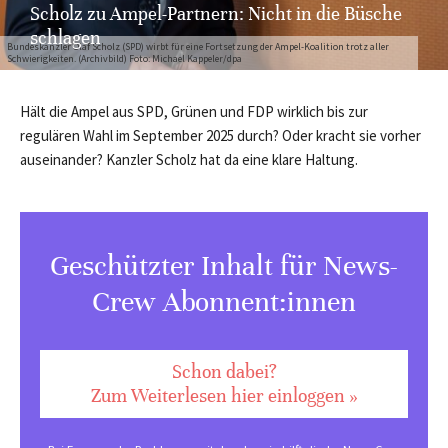
Scholz zu Ampel-Partnern: Nicht in die Büsche
schlagen
Bundeskanzler Olaf Scholz (SPD) wirbt für eine Fortsetzung der Ampel-Koalition trotz aller
Schwierigkeiten. (Archivbild) Foto: Michael Kappeler/dpa
Hält die Ampel aus SPD, Grünen und FDP wirklich bis zur
regulären Wahl im September 2025 durch? Oder kracht sie vorher
auseinander? Kanzler Scholz hat da eine klare Haltung.
Geschützter Inhalt für News-
Crew Abonnent:innen
Schon dabei?
Zum Weiterlesen hier einloggen »