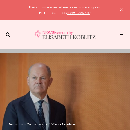
News für interessierte Leser:innen mit wenig Zeit.
Hier findest du das
News-Crew Abo
!
Das ist los in Deutschland
·
1 Minute Lesedauer