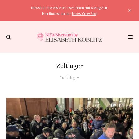
News für interessierte Leser:innen mit wenig Zeit.
Hier findest du das
News-Crew Abo
!
Zeltlager
Zufällig