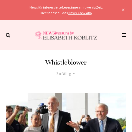
News für interessierte Leser:innen mit wenig Zeit.
Hier findest du das
News-Crew Abo
!
Whistleblower
Zufällig