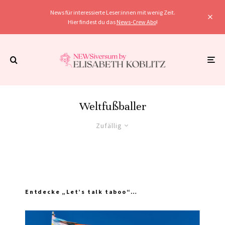
News für interessierte Leser:innen mit wenig Zeit.
Hier findest du das
News-Crew Abo
!
Weltfußballer
Zufällig
Entdecke „Let’s talk taboo“…