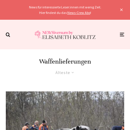
News für interessierte Leser:innen mit wenig Zeit.
Hier findest du das
News-Crew Abo
!
Waffenlieferungen
Älteste