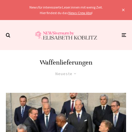
News für interessierte Leser:innen mit wenig Zeit.
Hier findest du das
News-Crew Abo
!
Waffenlieferungen
Neueste