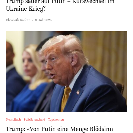
Trump sauer auf Putin – Kurswechsel im
Ukraine-Krieg?
Elisabeth Koblitz
·
9. Juli 2025
Newsflash
Politik Ausland
Topthemen
Trump: «Von Putin eine Menge Blödsinn