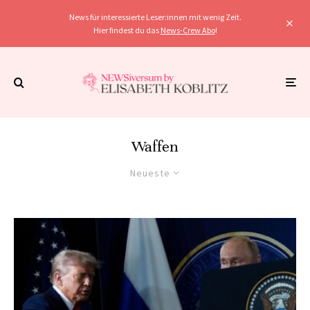
News für interessierte Leser:innen mit wenig Zeit.
Hier findest du das
News-Crew Abo
!
Waffen
Neueste