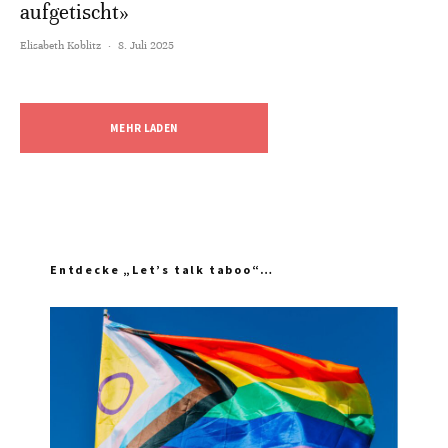
aufgetischt»
Elisabeth Koblitz
·
8. Juli 2025
MEHR LADEN
Entdecke „Let’s talk taboo“…