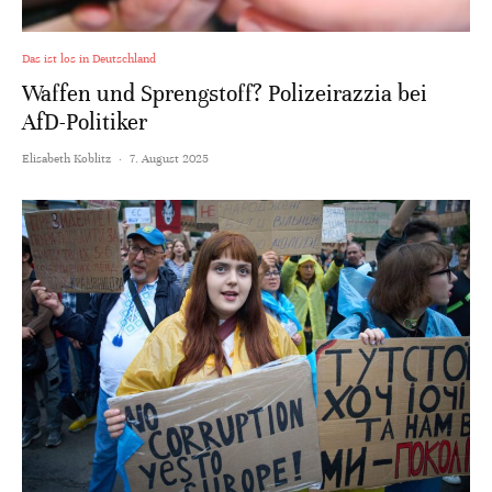
Das ist los in Deutschland
Waffen und Sprengstoff? Polizeirazzia bei
AfD-Politiker
Elisabeth Koblitz
·
7. August 2025