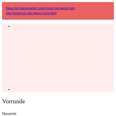
News für interessierte Leser:innen mit wenig Zeit.
Hier findest du das
News-Crew Abo
!
Vorrunde
Neueste