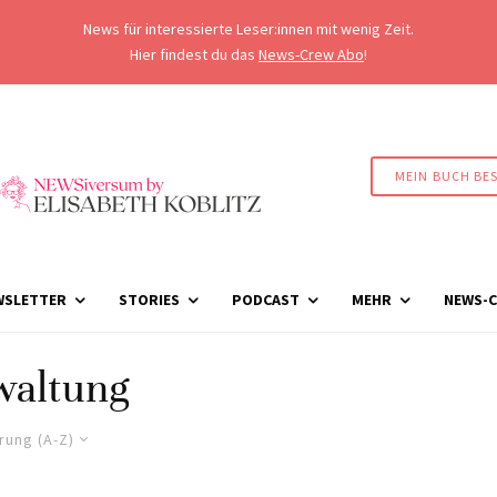
News für interessierte Leser:innen mit wenig Zeit.
Hier findest du das
News-Crew Abo
!
MEIN BUCH BE
WSLETTER
STORIES
PODCAST
MEHR
NEWS-C
waltung
rung (A-Z)