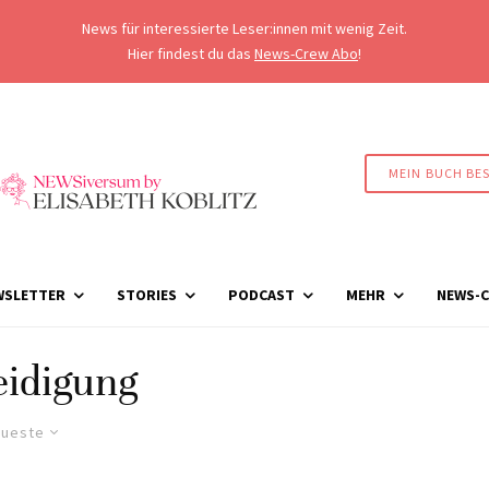
News für interessierte Leser:innen mit wenig Zeit.
Hier findest du das
News-Crew Abo
!
MEIN BUCH BE
WSLETTER
STORIES
PODCAST
MEHR
NEWS-C
eidigung
ueste