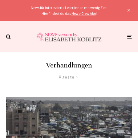
News für interessierte Leser:innen mit wenig Zeit.
Hier findest du das
News-Crew Abo
!
Verhandlungen
Älteste