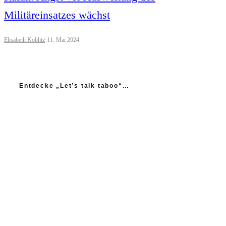
Militäreinsatzes wächst
Elisabeth Koblitz
·
11. Mai 2024
Entdecke „Let’s talk taboo“…