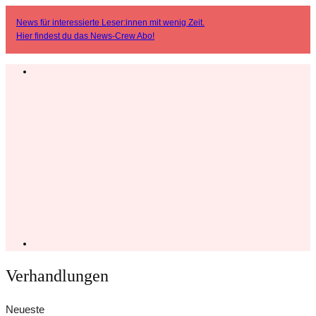
News für interessierte Leser:innen mit wenig Zeit.
Hier findest du das
News-Crew Abo
!
Verhandlungen
Neueste