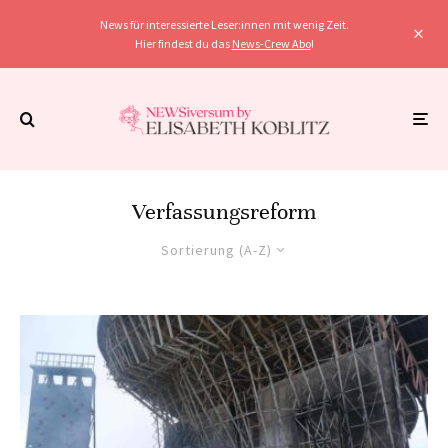
News für interessierte Leser:innen mit wenig Zeit.
Hier findest du das
News-Crew Abo
!
Verfassungsreform
Sortierung (A-Z)