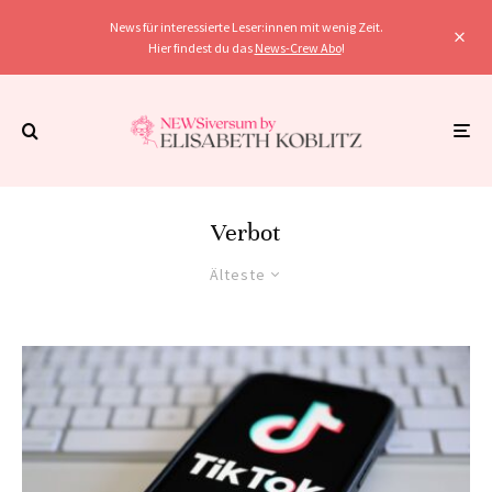
News für interessierte Leser:innen mit wenig Zeit.
Hier findest du das
News-Crew Abo
!
Verbot
Älteste