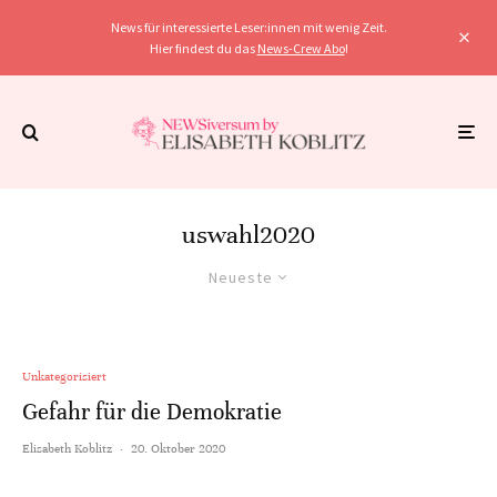
News für interessierte Leser:innen mit wenig Zeit.
Hier findest du das
News-Crew Abo
!
uswahl2020
Neueste
Unkategorisiert
Gefahr für die Demokratie
Elisabeth Koblitz
·
20. Oktober 2020