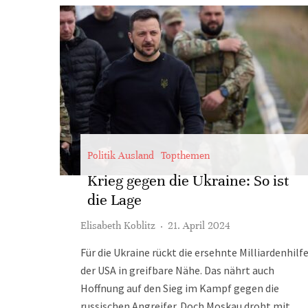
Politik Ausland
Topthemen
Krieg gegen die Ukraine: So ist
die Lage
Elisabeth Koblitz
·
21. April 2024
Für die Ukraine rückt die ersehnte Milliardenhilf
der USA in greifbare Nähe. Das nährt auch
Hoffnung auf den Sieg im Kampf gegen die
russischen Angreifer. Doch Moskau droht mit