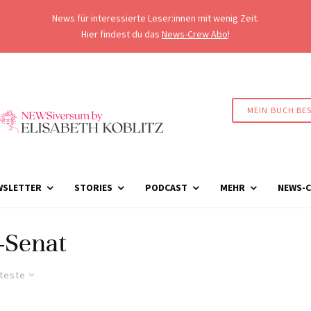
News für interessierte Leser:innen mit wenig Zeit.
Hier findest du das
News-Crew Abo
!
MEIN BUCH BE
WSLETTER
STORIES
PODCAST
MEHR
NEWS-C
-Senat
lteste