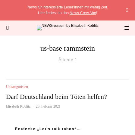
News für interessierte Leser:innen mit wenig Zeit.
Hier findest du das
News-Crew Abo
!
us-base rammstein
Älteste
Unkategorisiert
Darf Deutschland beim Töten helfen?
Elisabeth Koblitz
·
23. Februar 2021
Entdecke „Let’s talk taboo“…