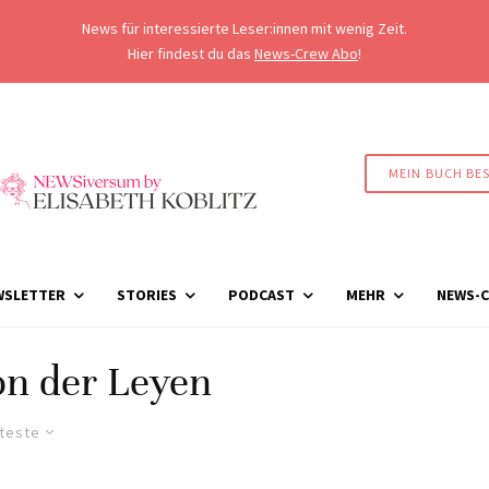
News für interessierte Leser:innen mit wenig Zeit.
Hier findest du das
News-Crew Abo
!
MEIN BUCH BE
WSLETTER
STORIES
PODCAST
MEHR
NEWS-C
on der Leyen
lteste