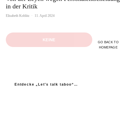
in der Kritik
Elisabeth Koblitz
·
11. April 2024
KEINE
GO BACK TO
HOMEPAGE
WEITEREN
INHALTE
Entdecke „Let’s talk taboo“…