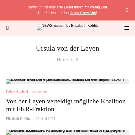
News für interessierte Leser:innen mit wenig Zeit.
Hier findest du das
News-Crew Abo
!
Ursula von der Leyen
Neueste
Politik Ausland
Topthemen
Von der Leyen verteidigt mögliche Koalition
mit EKR-Fraktion
Elisabeth Koblitz
·
23. Mai 2024