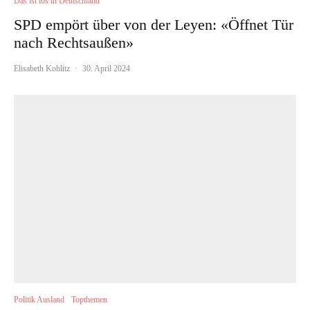
Das ist los in Deutschland
SPD empört über von der Leyen: «Öffnet Tür
nach Rechtsaußen»
Elisabeth Koblitz
·
30. April 2024
Politik Ausland
Topthemen