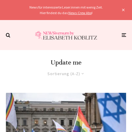
News für interessierte Leser:innen mit wenig Zeit.
Hier findest du das
News-Crew Abo
!
Update me
Sortierung (A-Z)