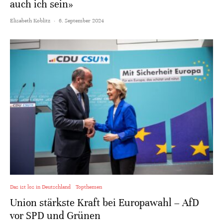
auch ich sein»
Elisabeth Koblitz
·
6. September 2024
Das ist los in Deutschland
Topthemen
Union stärkste Kraft bei Europawahl – AfD
vor SPD und Grünen