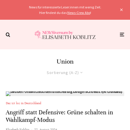
News für interessierte Leser:innen mit wenig Zeit.
Hier findest du das
News-Crew Abo
!
Union
Sortierung (A-Z)
Das ist los in Deutschland
Angriff statt Defensive: Grüne schalten in
Wahlkampf-Modus
Elisabeth Koblitz
·
22. August 2024