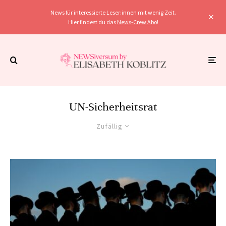
News für interessierte Leser:innen mit wenig Zeit.
Hier findest du das
News-Crew Abo
!
UN-Sicherheitsrat
Zufällig