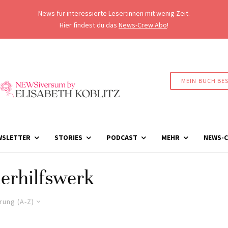
News für interessierte Leser:innen mit wenig Zeit.
Hier findest du das
News-Crew Abo
!
MEIN BUCH BE
WSLETTER
STORIES
PODCAST
MEHR
NEWS-C
erhilfswerk
rung (A-Z)