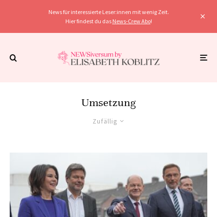
News für interessierte Leser:innen mit wenig Zeit.
Hier findest du das
News-Crew Abo
!
Umsetzung
Zufällig