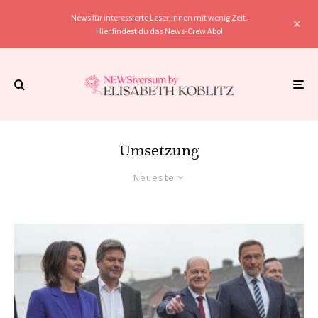
News für interessierte Leser:innen mit wenig Zeit.
Hier findest du das
News-Crew Abo
!
Umsetzung
Neueste