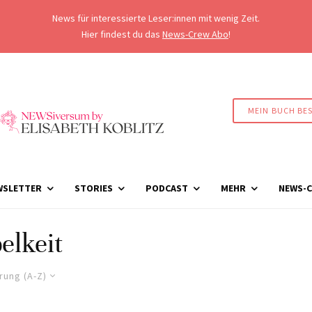
News für interessierte Leser:innen mit wenig Zeit.
Hier findest du das
News-Crew Abo
!
MEIN BUCH BE
WSLETTER
STORIES
PODCAST
MEHR
NEWS-C
elkeit
rung (A-Z)