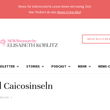
News für interessierte Leser:innen mit wenig Zeit.
Hier findest du das
News-Crew Abo
!
MEIN BUCH BE
WSLETTER
STORIES
PODCAST
MEHR
NEWS-C
 Caicosinseln
lteste